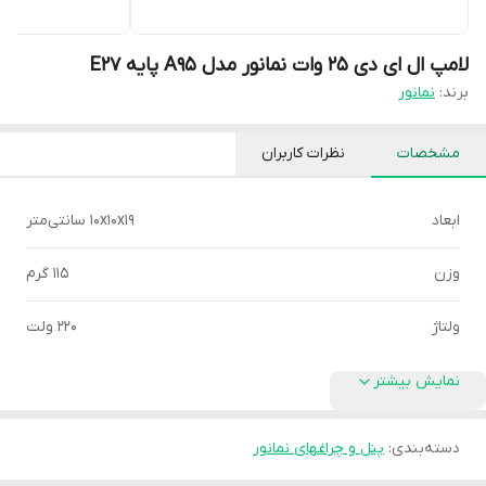
لامپ ال ای دی 25 وات نمانور مدل A95 پایه E27
برند:
نمانور
مشخصات
نظرات کاربران
ابعاد
10x10x19 سانتی‌متر
وزن
115 گرم
ولتاژ
220 ولت
نمایش بیشتر
دسته‌بندی
:
پنل و چراغهای نمانور