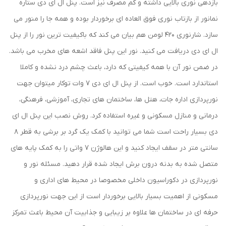
بازدهی نوری بالایی داشته و کم مصرف نیز است. پنل ال ای دی ستاره
نمانور از بازتاب نوری فوق العاده ای برخوردار بوده و همه جا را منور می
سازد. شارنوری 420 لومن هم بیان می کند که باکیفیت ترین نور را از پنل
ال ای دی دریافت می کنید. نور این پنل فاقد اشعه های مخرب می باشد.
در ضمن نور آن با همه کیفیتی که دارد، باعث چشم درد نشده و کاملا
استاندارد است. خوب است. از پنل ال ای دی 7 وات توکار میتوان جهت
نورپردازی اداره جات، هتل ها، ساختمان های تجاری، آموزشی، فرهنگی،
درمانی و منازل مسکونی و غیره استفاده کرد. روش نصب این پنل ال ای
دی بسیار راحت است شما می توانید با کمک یک گرد بر برشی به قطر 8
سانتی متر در سقف ایجاد کنید و این هالوژن 7 واتی را به کمک پایه های
متصل شده به بدنه درون برش ایجاد شده قرار دهید. مسئله نور و
نورپردازی در دکوراسیون داخلی مخصوصا در محیط های اداری و
مسکونی از اهمیت بسیار بالایی برخوردار است از این جهت نورپردازی
حرفه ای در ساختمان ها علاوه بر زیبایی و جذابیت آن محیط باعث تمرکز