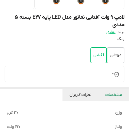
لامپ 9 وات آفتابی نمانور مدل LED پایه E27 بسته 5
عددی
برند:
نمانور
رنگ
مهتابی
آفتابی
0
مشخصات
نظرات کاربران
وزن
30 گرم
ولتاژ
220 ولت