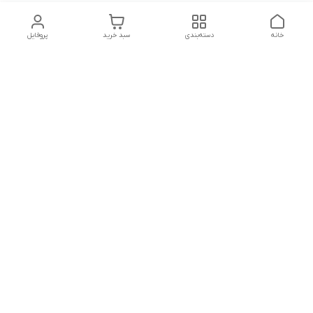
خانه
دسته‌بندی
سبد خرید
پروفایل
دسترسی سریع
تماس با ما
شکایات
درباره ما
قوانین و مقررات
سیاست حریم خصوصی
بجز تعطیلات هر روز از 9صبح تا 19 شب پاسخگوی شما هستیم
برای سفارش عمده با 02133705361 02133726441 تماس بگیرید. از