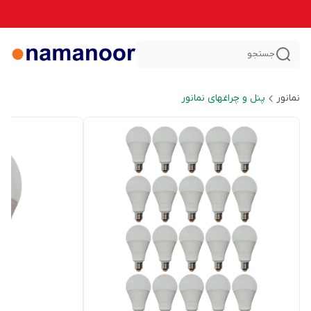
جستجو
نمانور
پنل و چراغهای نمانور