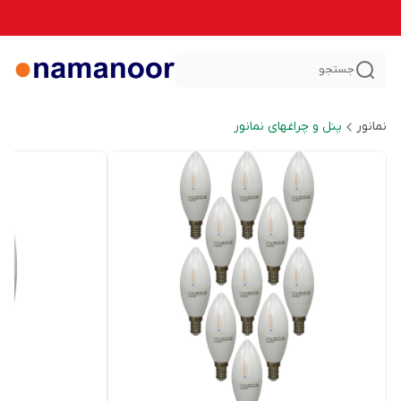
جستجو
نمانور
پنل و چراغهای نمانور