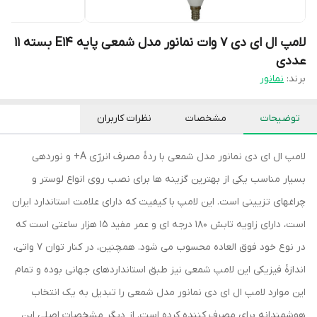
لامپ ال ای دی 7 وات نمانور مدل شمعی پایه E14 بسته 11
عددی
برند:
نمانور
توضیحات
مشخصات
نظرات کاربران
لامپ ال ای دی نمانور مدل شمعی با ردۀ مصرف انرژی A+ و نوردهی
بسیار مناسب یکی از بهترین گزینه ها برای نصب روی انواع لوستر و
چراغهای تزیینی است. این لامپ با کیفیت که دارای علامت استاندارد ایران
است، دارای زاویه تابش 180 درجه ای و عمر مفید 15 هزار ساعتی است که
در نوع خود فوق العاده محسوب می شود. همچنین، در کنار توان 7 واتی،
اندازۀ فیزیکی این لامپ شمعی نیز طبق استانداردهای جهانی بوده و تمام
این موارد لامپ ال ای دی نمانور مدل شمعی را تبدیل به یک انتخاب
هوشمندانه برای مصرف کننده کرده است. از دیگر مشخصات اصلی این