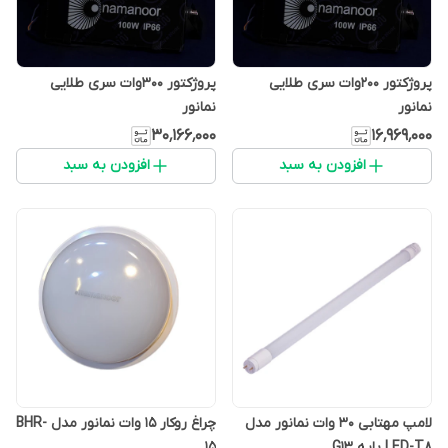
پروژکتور 200وات سری طلایی
پروژکتور 300وات سری طلایی
نمانور
نمانور
۳۰٬۱۶۶٬۰۰۰
۱۶٬۹۶۹٬۰۰۰
افزودن به سبد
افزودن به سبد
لامپ مهتابی 30 وات نمانور مدل
چراغ روکار 15 وات نمانور مدل BHR-
LED-T8 پایه G13
15