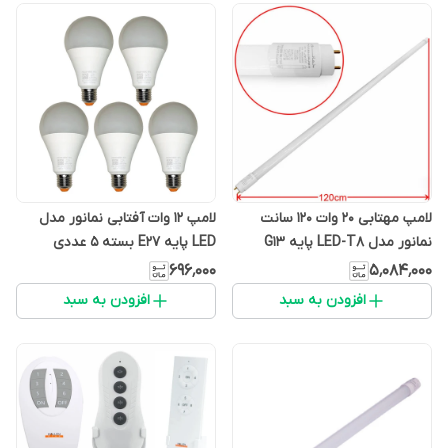
لامپ مهتابی 20 وات 120 سانت
لامپ 12 وات آفتابی نمانور مدل
نمانور مدل LED-T8 پایه G13
LED پایه E27 بسته 5 عددی
بسته ده عددی
۶۹۶٬۰۰۰
۵٬۰۸۴٬۰۰۰
افزودن به سبد
افزودن به سبد