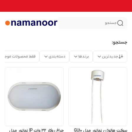
جستجو
جستجو:
جدیدترین
برندها
دسته‌بندی
فقط محصولات موجود
سوکت هالوژن نمانور مدل GU10
چراغ روکار 32 وات IP نمانور مدل