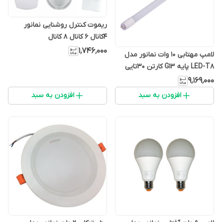
ریموت کنترل روشنایی نمانور
4کانال 6 کانال 8 کانال
۱٬۷۴۶٬۰۰۰
لامپ مهتابی 10 وات نمانور مدل
LED-T8 پایه G13 کارتن 30تایی
۹٬۱۶۹٬۰۰۰
افزودن به سبد
افزودن به سبد