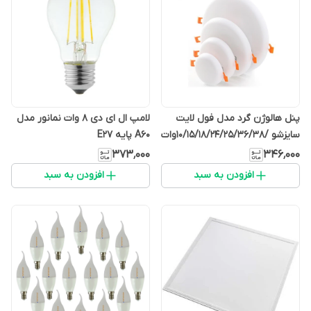
پنل هالوژن گرد مدل فول لایت
لامپ ال ای دی 8 وات نمانور مدل
سایزشو /10/15/18/24/25/36/38وات
A60 پایه E27
نمانور
۳۷۳٬۰۰۰
۳۴۶٬۰۰۰
افزودن به سبد
افزودن به سبد